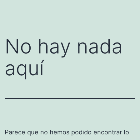
Saltar
Rotary
al
San
contenido
Juan
No hay nada
del
Rio
aquí
Parece que no hemos podido encontrar lo